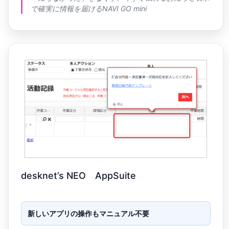
ナ
で確実に情報を届けるNAVI GO mini
ー
情
報
ト
ピ
ッ
ク
ス
desknet’s NEO AppSuite
新しいアプリの操作もマニュアル不要