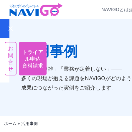
NAVIGOとは
活用事例
お
トライア
問
ル申込
合
資料請求
せ
「操作が複雑」「業務が定着しない」――
多くの現場が抱える課題をNAVIGOがどのよ
成果につながった実例をご紹介します。
NAVIGO
とは
活
用
ホーム
»
活用事例
シ