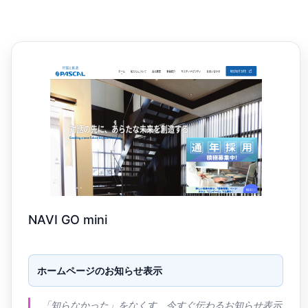
ー
ン
よ
く
あ
る
質
問
活
用
NAVI GO mini
事
例
ホームページのお知らせ表示
セ
ミ
「知らなかった」をなくす、今すぐ伝わるお知らせ表示