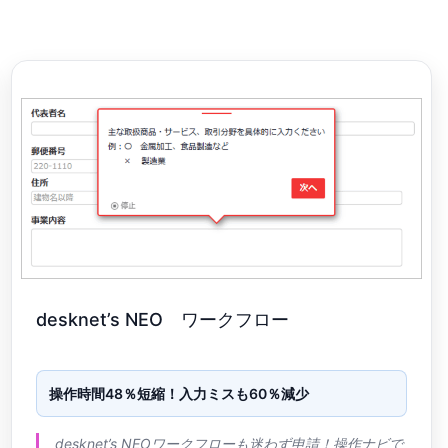
desknet’s NEO ワークフロー
操作時間48％短縮！入力ミスも60％減少
desknet’s NEOワークフローも迷わず申請！操作ナビで